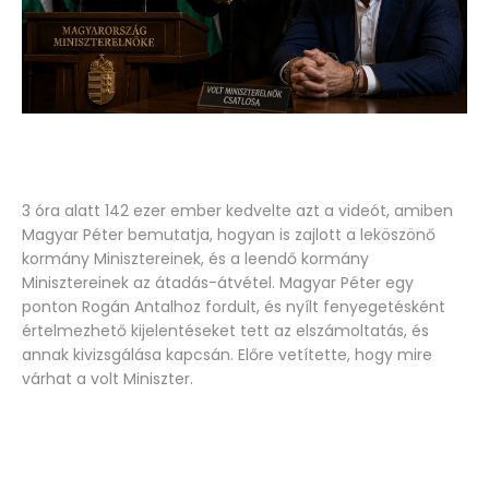
3 óra alatt 142 ezer ember kedvelte azt a videót, amiben
Magyar Péter bemutatja, hogyan is zajlott a leköszönő
kormány Minisztereinek, és a leendő kormány
Minisztereinek az átadás-átvétel. Magyar Péter egy
ponton Rogán Antalhoz fordult, és nyílt fenyegetésként
értelmezhető kijelentéseket tett az elszámoltatás, és
annak kivizsgálása kapcsán. Előre vetítette, hogy mire
várhat a volt Miniszter.