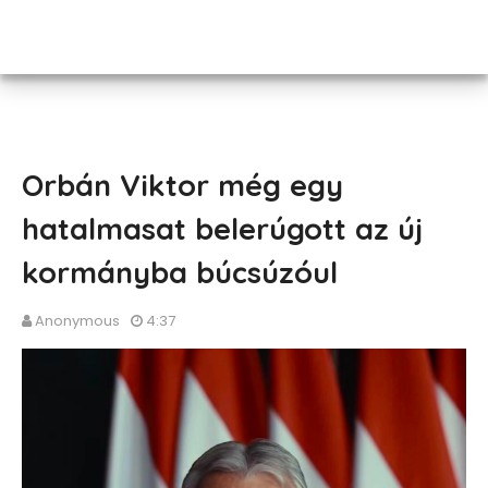
Orbán Viktor még egy
hatalmasat belerúgott az új
kormányba búcsúzóul
Anonymous
4:37