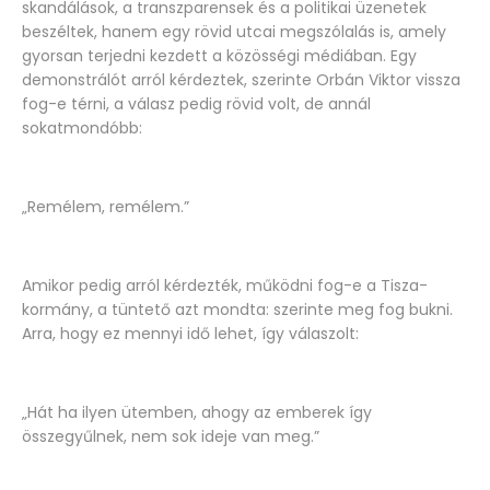
skandálások, a transzparensek és a politikai üzenetek
beszéltek, hanem egy rövid utcai megszólalás is, amely
gyorsan terjedni kezdett a közösségi médiában. Egy
demonstrálót arról kérdeztek, szerinte Orbán Viktor vissza
fog-e térni, a válasz pedig rövid volt, de annál
sokatmondóbb:
„Remélem, remélem.”
Amikor pedig arról kérdezték, működni fog-e a Tisza-
kormány, a tüntető azt mondta: szerinte meg fog bukni.
Arra, hogy ez mennyi idő lehet, így válaszolt:
„Hát ha ilyen ütemben, ahogy az emberek így
összegyűlnek, nem sok ideje van meg.”