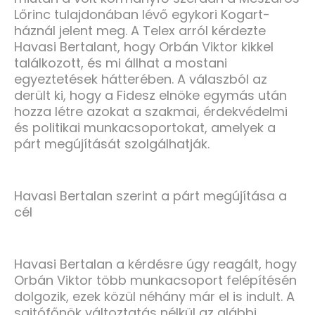
Lőrinc tulajdonában lévő egykori Kogart-
háznál jelent meg. A Telex arról kérdezte
Havasi Bertalant, hogy Orbán Viktor kikkel
találkozott, és mi állhat a mostani
egyeztetések hátterében. A válaszból az
derült ki, hogy a Fidesz elnöke egymás után
hozza létre azokat a szakmai, érdekvédelmi
és politikai munkacsoportokat, amelyek a
párt megújítását szolgálhatják.
Havasi Bertalan szerint a párt megújítása a
cél
Havasi Bertalan a kérdésre úgy reagált, hogy
Orbán Viktor több munkacsoport felépítésén
dolgozik, ezek közül néhány már el is indult. A
sajtófőnök változtatás nélkül az alábbi