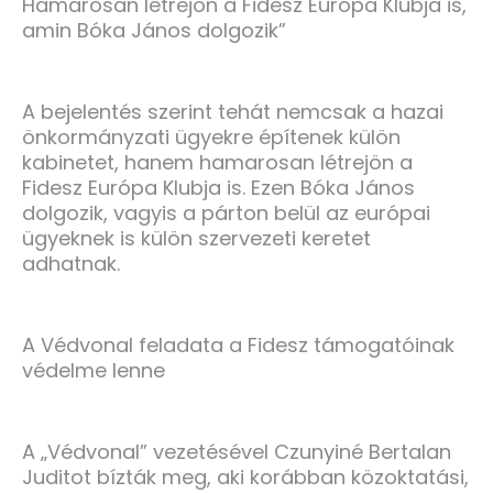
Hamarosan létrejön a Fidesz Európa Klubja is,
amin Bóka János dolgozik”
A bejelentés szerint tehát nemcsak a hazai
önkormányzati ügyekre építenek külön
kabinetet, hanem hamarosan létrejön a
Fidesz Európa Klubja is. Ezen Bóka János
dolgozik, vagyis a párton belül az európai
ügyeknek is külön szervezeti keretet
adhatnak.
A Védvonal feladata a Fidesz támogatóinak
védelme lenne
A „Védvonal” vezetésével Czunyiné Bertalan
Juditot bízták meg, aki korábban közoktatási,