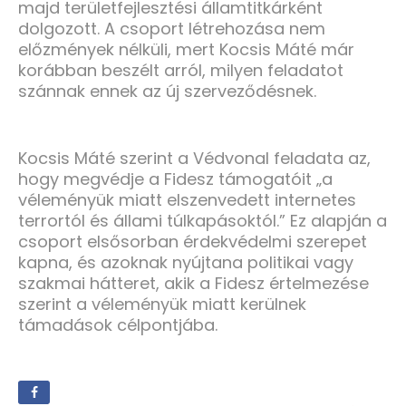
majd területfejlesztési államtitkárként
dolgozott. A csoport létrehozása nem
előzmények nélküli, mert Kocsis Máté már
korábban beszélt arról, milyen feladatot
szánnak ennek az új szerveződésnek.
Kocsis Máté szerint a Védvonal feladata az,
hogy megvédje a Fidesz támogatóit „a
véleményük miatt elszenvedett internetes
terrortól és állami túlkapásoktól.” Ez alapján a
csoport elsősorban érdekvédelmi szerepet
kapna, és azoknak nyújtana politikai vagy
szakmai hátteret, akik a Fidesz értelmezése
szerint a véleményük miatt kerülnek
támadások célpontjába.