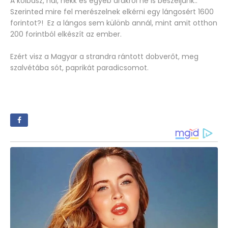
A kolbász, hal, hekk és egyéb árakról ne is beszéljünk..
Szerinted mire fel merészelnek elkérni egy lángosért 1600
forintot?! Ez a lángos sem különb annál, mint amit otthon
200 forintból elkészít az ember.
Ezért visz a Magyar a strandra rántott dobverőt, meg
szalvétába sót, paprikát paradicsomot.