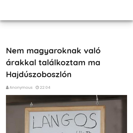
Nem magyaroknak való
árakkal találkoztam ma
Hajdúszoboszlón
Anonymous
22:04