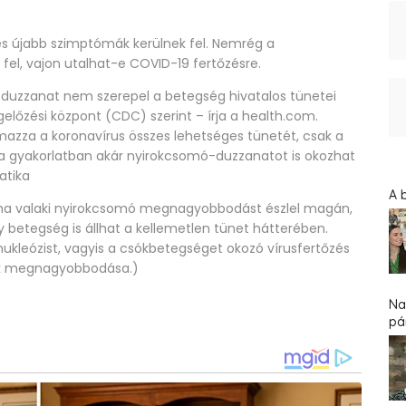
b és újabb szimptómák kerülnek fel. Nemrég a
el, vajon utalhat-e COVID-19 fertőzésre.
-duzzanat nem szerepel a betegség hivatalos tünetei
lőzési központ (CDC) szerint – írja a health.com.
mazza a koronavírus összes lehetséges tünetét, csak a
 a gyakorlatban akár nyirokcsomó-duzzanatot is okozhat
atika
A 
gy ha valaki nyirokcsomó megnagyobbodást észlel magán,
betegség is állhat a kellemetlen tünet hátterében.
ukleózist, vagyis a csókbetegséget okozó vírusfertőzés
ók megnagyobbodása.)
Na
pár