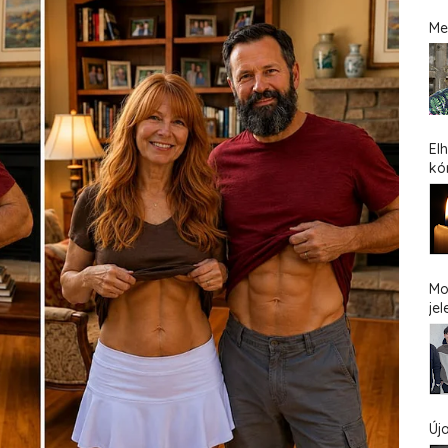
Me
El
kó
Mo
jel
Új