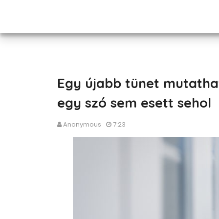
Egy újabb tünet mutathat
egy szó sem esett sehol
Anonymous
7:23