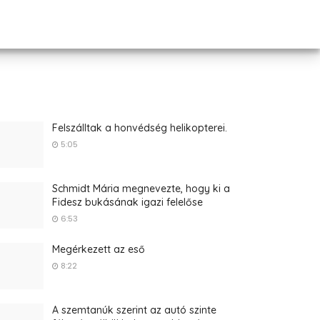
Felszálltak a honvédség helikopterei.
5:05
Schmidt Mária megnevezte, hogy ki a
Fidesz bukásának igazi felelőse
6:53
Megérkezett az eső
8:22
A szemtanúk szerint az autó szinte