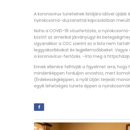
A koronavírus tüneteinek listájára idővel újab
nyirokcsomó-duzzanattal kapcsolatban merült f
Noha a COVID-19 vírusfertőzés, a nyirokcsomó
között az amerikai járványügyi és betegségmege
Ugyanakkor a CDC szerint ez a lista nem tartal
leggyakoribbakat és legjellemzőbbeket. Vagyis
a koronavírus-fertőzés. -írta meg a https:házip
Ennek ellenére felhívják a figyelmet arra, ho
mindenképpen forduljon orvoshoz, mert komoly 
(Érdekességképpen, a nyál útján terjedő monon
egyik lehetséges tünete éppen a nyirokcsom