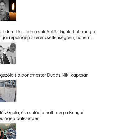
st derült ki... nem csak Süllős Gyula halt meg a
nyai repülőgép szerencsétlenségben, hanem...
gszólalt a boncmester Dudás Miki kapcsán
llős Gyula, és családja halt meg a Kenyai
pülőgép balesetben