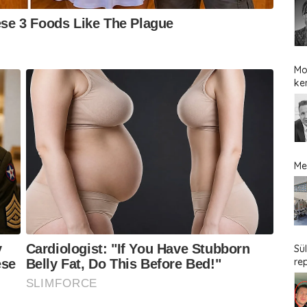
Mo
ke
Me
Sü
re