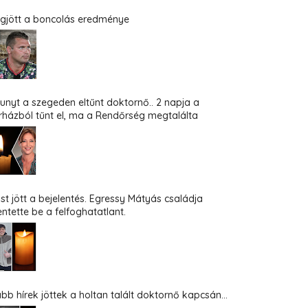
gjött a boncolás eredménye
hunyt a szegeden eltűnt doktornő.. 2 napja a
rházból tűnt el, ma a Rendőrség megtalálta
st jött a bejelentés. Egressy Mátyás családja
entette be a felfoghatatlant.
abb hírek jöttek a holtan talált doktornő kapcsán...