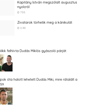
Kapitány István megszólalt augusztus
nyolcról
7:55
Zivatarok törhetik meg a kánikulát
2:46
blikk felhívta Dudás Miklós gyászoló párját
pok óta halott lehetett Dudás Miki, mire rátalált a
ja.