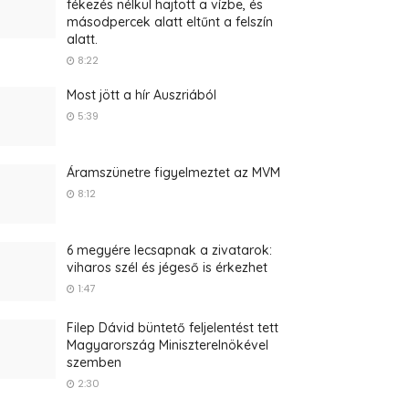
fékezés nélkül hajtott a vízbe, és
másodpercek alatt eltűnt a felszín
alatt.
8:22
Most jött a hír Auszriából
5:39
Áramszünetre figyelmeztet az MVM
8:12
6 megyére lecsapnak a zivatarok:
viharos szél és jégeső is érkezhet
1:47
Filep Dávid büntető feljelentést tett
Magyarország Miniszterelnökével
szemben
2:30