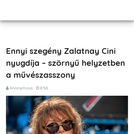
Ennyi szegény Zalatnay Cini
nyugdíja – szörnyű helyzetben
a művészasszony
Anonymous
8:56