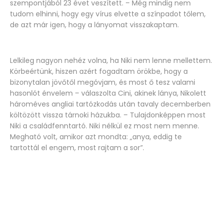
szempontjából 23 évet veszített. – Még mindig nem
tudom elhinni, hogy egy vírus elvette a színpadot tőlem,
de azt már igen, hogy a lányomat visszakaptam.
Lelkileg nagyon nehéz volna, ha Niki nem lenne mellettem.
Körbeértünk, hiszen azért fogadtam örökbe, hogy a
bizonytalan jövőtől megóvjam, és most ő tesz valami
hasonlót énvelem – válaszolta Cini, akinek lánya, Nikolett
hároméves angliai tartózkodás után tavaly decemberben
költözött vissza tárnoki házukba. – Tulajdonképpen most
Niki a családfenntartó. Niki nélkül ez most nem menne.
Megható volt, amikor azt mondta: „anya, eddig te
tartottál el engem, most rajtam a sor”.