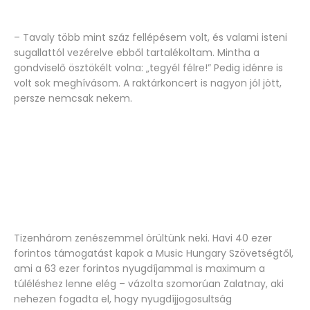
– Tavaly több mint száz fellépésem volt, és valami isteni
sugallattól vezérelve ebből tartalékoltam. Mintha a
gondviselő ösztökélt volna: „tegyél félre!” Pedig idénre is
volt sok meghívásom. A raktárkoncert is nagyon jól jött,
persze nemcsak nekem.
Tizenhárom zenészemmel örültünk neki. Havi 40 ezer
forintos támogatást kapok a Music Hungary Szövetségtől,
ami a 63 ezer forintos nyugdíjammal is maximum a
túléléshez lenne elég – vázolta szomorúan Zalatnay, aki
nehezen fogadta el, hogy nyugdíjjogosultság