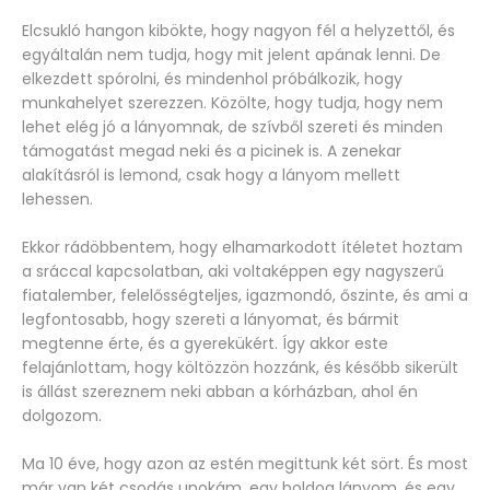
Elcsukló hangon kibökte, hogy nagyon fél a helyzettől, és
egyáltalán nem tudja, hogy mit jelent apának lenni. De
elkezdett spórolni, és mindenhol próbálkozik, hogy
munkahelyet szerezzen. Közölte, hogy tudja, hogy nem
lehet elég jó a lányomnak, de szívből szereti és minden
támogatást megad neki és a picinek is. A zenekar
alakításról is lemond, csak hogy a lányom mellett
lehessen.
Ekkor rádöbbentem, hogy elhamarkodott ítéletet hoztam
a sráccal kapcsolatban, aki voltaképpen egy nagyszerű
fiatalember, felelősségteljes, igazmondó, őszinte, és ami a
legfontosabb, hogy szereti a lányomat, és bármit
megtenne érte, és a gyerekükért. Így akkor este
felajánlottam, hogy költözzön hozzánk, és később sikerült
is állást szereznem neki abban a kórházban, ahol én
dolgozom.
Ma 10 éve, hogy azon az estén megittunk két sört. És most
már van két csodás unokám, egy boldog lányom, és egy