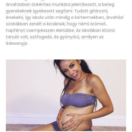
árvaházban önkéntes munkára jelentkezett, a beteg
gyerekeknek igyekezett segíteni. Tudott gitározni,
énekelni, így iskola után mindig a kórtermekben, árvaházi
szobákban zenélt a kicsiknek, hogy némi örömet,
napfényt csempésszen életükbe. Az iskolában kitűnő
tanuló volt, szófogadó, és gyönyörű, amilyen az
édesanyja.