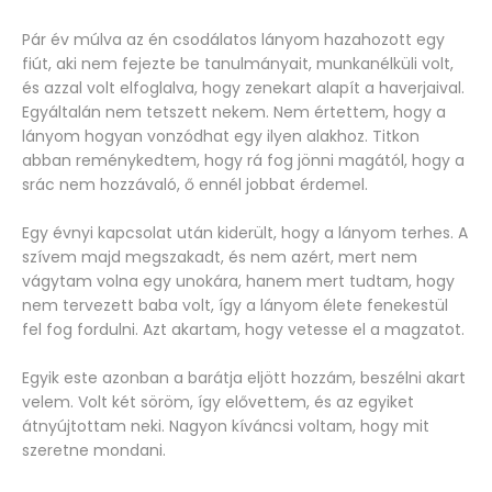
Pár év múlva az én csodálatos lányom hazahozott egy
fiút, aki nem fejezte be tanulmányait, munkanélküli volt,
és azzal volt elfoglalva, hogy zenekart alapít a haverjaival.
Egyáltalán nem tetszett nekem. Nem értettem, hogy a
lányom hogyan vonzódhat egy ilyen alakhoz. Titkon
abban reménykedtem, hogy rá fog jönni magától, hogy a
srác nem hozzávaló, ő ennél jobbat érdemel.
Egy évnyi kapcsolat után kiderült, hogy a lányom terhes. A
szívem majd megszakadt, és nem azért, mert nem
vágytam volna egy unokára, hanem mert tudtam, hogy
nem tervezett baba volt, így a lányom élete fenekestül
fel fog fordulni. Azt akartam, hogy vetesse el a magzatot.
Egyik este azonban a barátja eljött hozzám, beszélni akart
velem. Volt két söröm, így elővettem, és az egyiket
átnyújtottam neki. Nagyon kíváncsi voltam, hogy mit
szeretne mondani.