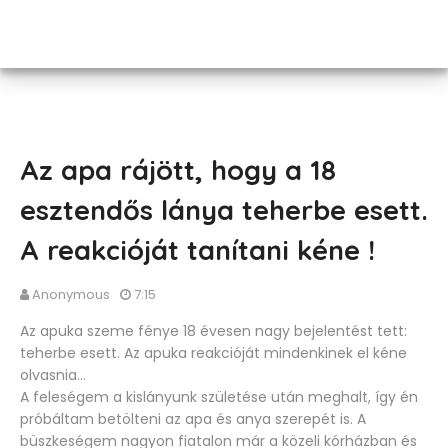
Az apa rájött, hogy a 18
esztendős lánya teherbe esett.
A reakcióját tanítani kéne !
Anonymous
7:15
Az apuka szeme fénye 18 évesen nagy bejelentést tett:
teherbe esett. Az apuka reakcióját mindenkinek el kéne
olvasnia…
A feleségem a kislányunk születése után meghalt, így én
próbáltam betölteni az apa és anya szerepét is. A
büszkeségem nagyon fiatalon már a közeli kórházban és