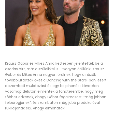
Krausz Gábor és Mikes Anna kettesben jelentették be a
csodás hírt, már a szüleikkel is… “Nagyon örülünk” Krausz
Gábor és Mikes Anna nagyon örülnek, hogy a nézők
továbbjuttatták őket a Dancing with the Stars-ban, ezért
a szombati mulatozást és egy kis pihenést követően
vasárnap délután elmentek a táncterembe, hogy még
többet edzenek, ahogy Gábor fogalmazott, “még jobban
felpörögjenek”, és szombaton még jobb produkcióval
rukkoljanak elő. Ahogy elmondták: