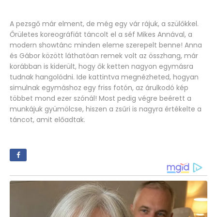
A pezsgő már elment, de még egy vár rájuk, a szülőkkel.
Őrületes koreográfiát táncolt el a séf Mikes Annával, a
modern showtánc minden eleme szerepelt benne! Anna
és Gábor között láthatóan remek volt az összhang, már
korábban is kiderült, hogy ők ketten nagyon egymásra
tudnak hangolódni. Ide kattintva megnézheted, hogyan
simulnak egymáshoz egy friss fotón, az árulkodó kép
többet mond ezer szónál! Most pedig végre beérett a
munkájuk gyümölcse, hiszen a zsűri is nagyra értékelte a
táncot, amit előadtak.