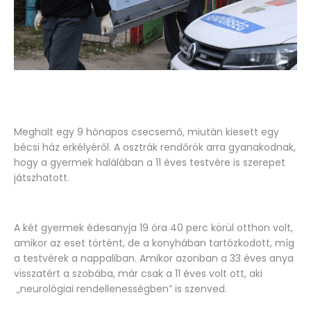
Meghalt egy 9 hónapos csecsemő, miután kiesett egy
bécsi ház erkélyéről. A osztrák rendőrök arra gyanakodnak,
hogy a gyermek halálában a 11 éves testvére is szerepet
játszhatott.
A két gyermek édesanyja 19 óra 40 perc körül otthon volt,
amikor az eset történt, de a konyhában tartózkodott, míg
a testvérek a nappaliban. Amikor azonban a 33 éves anya
visszatért a szobába, már csak a 11 éves volt ott, aki
„neurológiai rendellenességben” is szenved.