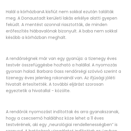
Halál a kórházbanA kisfiút nem sokkal ezután találták
meg. A Donaustadt kerületi lakás erkélye alatti gyepen
feküdt. A mentést azonnal riasztották, de minden
erőfeszítés hiábavalónak bizonyult. A baba nem sokkal
később a kórházban meghalt.
A rendőrségnek már van egy gyanúja: a tizenegy éves
testvér összefüggésbe hozható a halállal. A nyomozás
gyorsan halad. Barbara Gass rendőrségi szóvivő szerint a
tizenegy éves jelenleg rokonainál van. Az ifjúsági jóléti
hivatalt értesítették. A további eljárást szorosan
egyeztetik a hivatallal - közölte.
A rendőrök nyomozást indítottak és arra gyanakszanak,
hogy a csecsemő halálához köze lehet a 11 éves
testvérének, aki egy „neurológiai rendellenességben” is