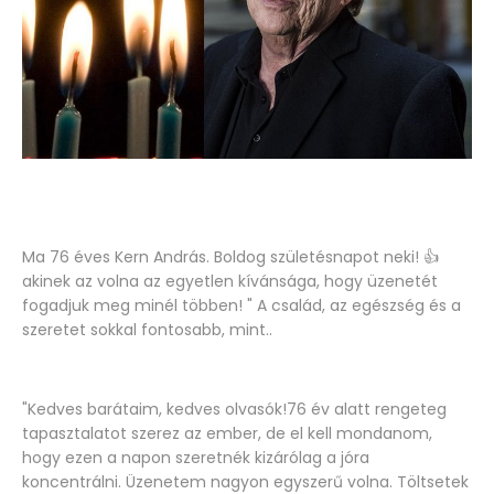
Ma 76 éves Kern András. Boldog születésnapot neki! 👍
akinek az volna az egyetlen kívánsága, hogy üzenetét
fogadjuk meg minél többen! " A család, az egészség és a
szeretet sokkal fontosabb, mint..
"Kedves barátaim, kedves olvasók!76 év alatt rengeteg
tapasztalatot szerez az ember, de el kell mondanom,
hogy ezen a napon szeretnék kizárólag a jóra
koncentrálni. Üzenetem nagyon egyszerű volna. Töltsetek