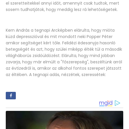
el szeretteitekkel annyi időt, amennyit csak tudtok, mert
sosem tudhatjátok, hogy meddig lesz rá lehetőségetek.
Kern András a tegnapi Arcképben elárulta, hogy mióta
küzd depresszióval és mit mondott neki Popper Péter
amikor segítséget kért tőle. Felidézi édesanyja hasonló
betegségét és azt, hogy szülei miképp élték túl a második
világháborús zsidóüldözést. Elárulta, hogy mind jobban
zavarja, hogy már elmúlt a "főszerepség", beszéltünk arról
az évtizedről is, amikor az alkohol fontos szerepet játszott
az éltében. A tegnapi adás, nézzétek, szeressétek: