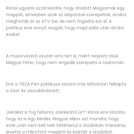
Rónai ugyanis azzal kezdte, hogy átadott Magyarnak egy
mappát, amelyben azok az időpontok szerepeltek, amikor
meghívták őt az ATV-be, de nem fogadta ezt el. A
politikus erre annyit reagált, hogy majd adás után átnézi
ezeket.
A műsorvezető ezután arra tért ki, miért terjeszti róluk
Magyar Péter, hogy nem engedik szerepelni a csatornán.
Erre a TISZA Párt politikusa viszont már láthatóan felkapta
a vizet és visszakérdezett:
„Kérdést is fog feltenni, szerkesztő úr?” Rónai erre közölte,
hogy ez is egy kérdés. Magyar ekkor azt mondta, hogy
ezek után nem kell neki feltétlenül a stúdióban maradnia,
levette a mikrofont magáról és kisétált a stúdióból.