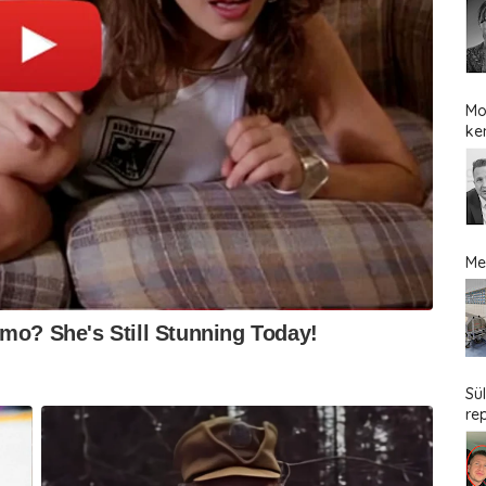
Mo
ke
Me
Sü
re