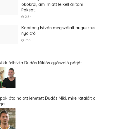
okokról, ami miatt le kell állítani
Paksot.
2:34
Kapitány István megszólalt augusztus
nyolcról
7:55
blikk felhívta Dudás Miklós gyászoló párját
pok óta halott lehetett Dudás Miki, mire rátalált a
ja.