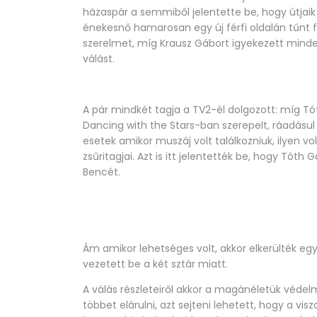
házaspár a semmiből jelentette be, hogy útjaik
énekesnő hamarosan egy új férfi oldalán tűnt fe
szerelmet, míg Krausz Gábort igyekezett minden
válást.
A pár mindkét tagja a TV2-él dolgozott: míg Tó
Dancing with the Stars-ban szerepelt, ráadásul 
esetek amikor muszáj volt találkozniuk, ilyen v
zsűritagjai. Azt is itt jelentették be, hogy Tóth
Bencét.
Ám amikor lehetséges volt, akkor elkerülték eg
vezetett be a két sztár miatt.
A válás részleteiről akkor a magánéletük védel
többet elárulni, azt sejteni lehetett, hogy a vis