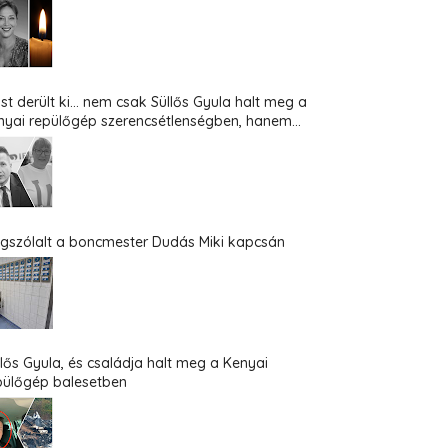
st derült ki... nem csak Süllős Gyula halt meg a
nyai repülőgép szerencsétlenségben, hanem...
gszólalt a boncmester Dudás Miki kapcsán
llős Gyula, és családja halt meg a Kenyai
pülőgép balesetben