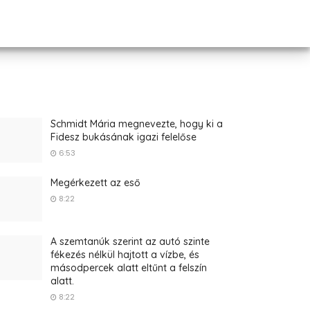
Schmidt Mária megnevezte, hogy ki a
Fidesz bukásának igazi felelőse
6:53
Megérkezett az eső
8:22
A szemtanúk szerint az autó szinte
fékezés nélkül hajtott a vízbe, és
másodpercek alatt eltűnt a felszín
alatt.
8:22