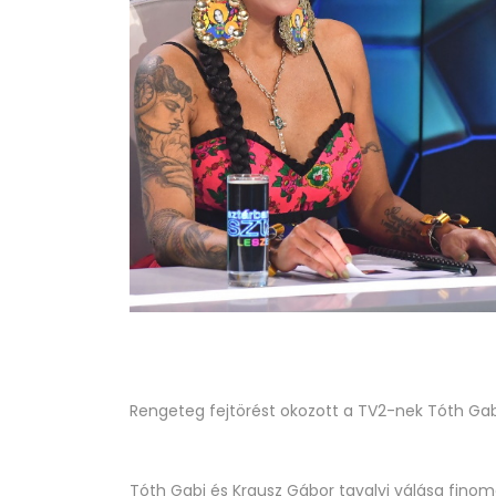
Rengeteg fejtörést okozott a TV2-nek Tóth Gab
Tóth Gabi és Krausz Gábor tavalyi válása finom