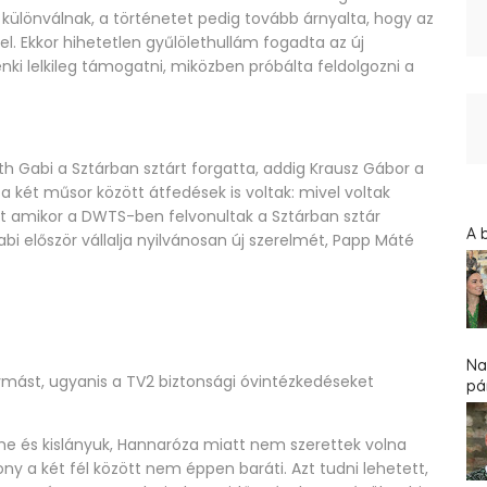
 különválnak, a történetet pedig tovább árnyalta, hogy az
l. Ekkor hihetetlen gyűlölethullám fogadta az új
ki lelkileg támogatni, miközben próbálta feldolgozni a
th Gabi a Sztárban sztárt forgatta, addig Krausz Gábor a
a két műsor között átfedések is voltak: mivel voltak
olt amikor a DWTS-ben felvonultak a Sztárban sztár
A 
 Gabi először vállalja nyilvánosan új szerelmét, Papp Máté
Na
ymást, ugyanis a TV2 biztonsági óvintézkedéseket
pár
me és kislányuk, Hannaróza miatt nem szerettek volna
zony a két fél között nem éppen baráti. Azt tudni lehetett,