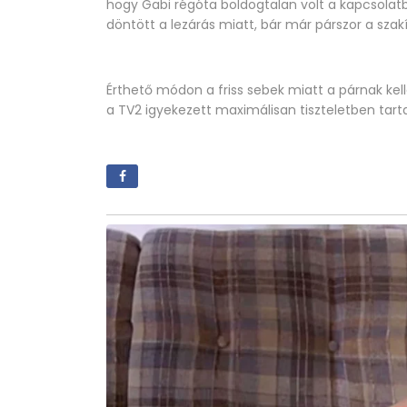
hogy Gabi régóta boldogtalan volt a kapcsolatb
döntött a lezárás miatt, bár már párszor a szak
Érthető módon a friss sebek miatt a párnak kell
a TV2 igyekezett maximálisan tiszteletben tar