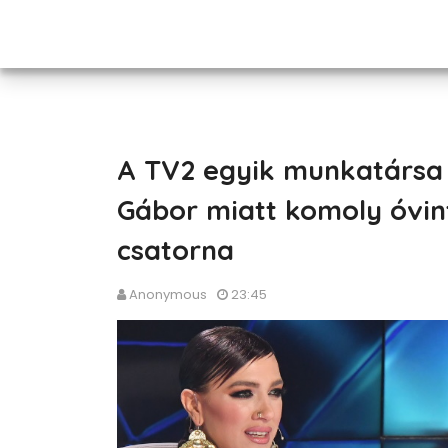
A TV2 egyik munkatársa k
Gábor miatt komoly óvin
csatorna
Anonymous
23:45