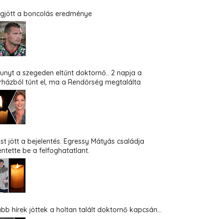
gjött a boncolás eredménye
hunyt a szegeden eltűnt doktornő.. 2 napja a
rházból tűnt el, ma a Rendőrség megtalálta
st jött a bejelentés. Egressy Mátyás családja
entette be a felfoghatatlant.
abb hírek jöttek a holtan talált doktornő kapcsán...