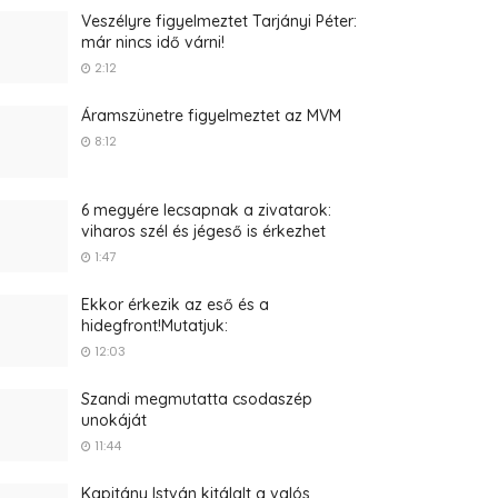
Veszélyre figyelmeztet Tarjányi Péter:
már nincs idő várni!
2:12
Áramszünetre figyelmeztet az MVM
8:12
6 megyére lecsapnak a zivatarok:
viharos szél és jégeső is érkezhet
1:47
Ekkor érkezik az eső és a
hidegfront!Mutatjuk:
12:03
Szandi megmutatta csodaszép
unokáját
11:44
Kapitány István kitálalt a valós