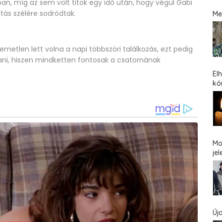
an, míg az sem volt titok egy idő után, hogy végül Gabi
ítás szélére sodródtak.
Me
emetlen lett volna a napi többszöri találkozás, ezt pedig
tani, hiszen mindketten fontosak a csatornának
El
kó
Mo
jel
Új