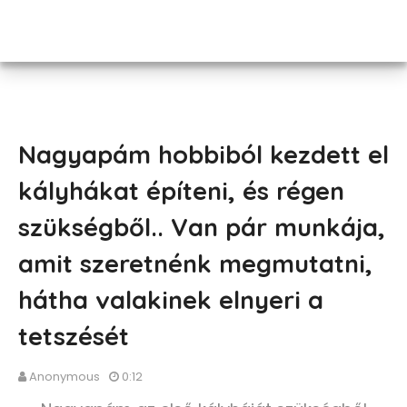
Nagyapám hobbiból kezdett el
kályhákat építeni, és régen
szükségből.. Van pár munkája,
amit szeretnénk megmutatni,
hátha valakinek elnyeri a
tetszését
Anonymous
0:12