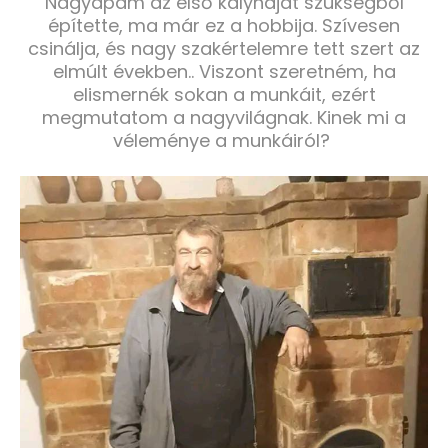
Nagyapám az első kályháját szükségből
építette, ma már ez a hobbija. Szívesen
csinálja, és nagy szakértelemre tett szert az
elmúlt években.. Viszont szeretném, ha
elismernék sokan a munkáit, ezért
megmutatom a nagyvilágnak. Kinek mi a
véleménye a munkáiról?