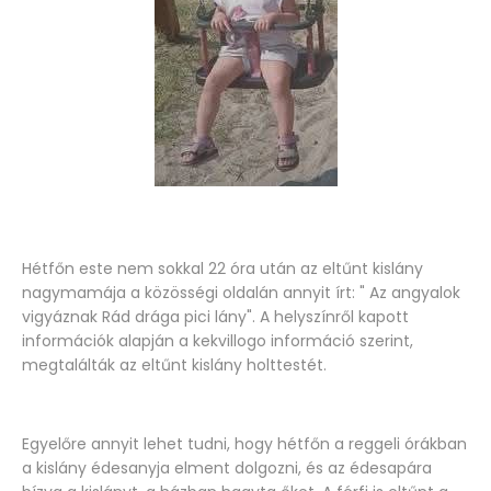
Hétfőn este nem sokkal 22 óra után az eltűnt kislány
nagymamája a közösségi oldalán annyit írt: " Az angyalok
vigyáznak Rád drága pici lány". A helyszínről kapott
információk alapján a kekvillogo információ szerint,
megtalálták az eltűnt kislány holttestét.
Egyelőre annyit lehet tudni, hogy hétfőn a reggeli órákban
a kislány édesanyja elment dolgozni, és az édesapára