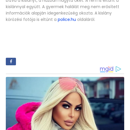
bízva a kislányt, a házban hagyta őket. A férfi is eltűnt a
kislánnyal együtt. A gyermek halálát meg nem erősített
információk alapján idegenkezűség okozta. A kislány
körözési fotója is eltűnt a
police.hu
oldaláról.