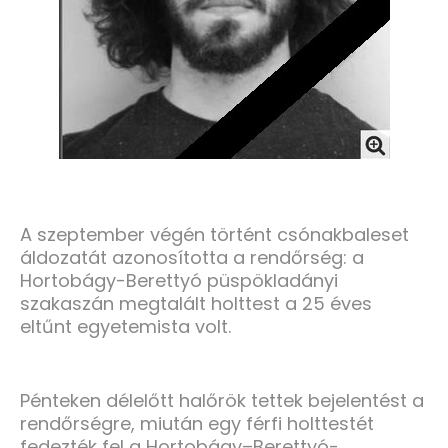
A szeptember végén történt csónakbaleset
áldozatát azonosította a rendőrség: a
Hortobágy-Berettyó püspökladányi
szakaszán megtalált holttest a 25 éves
eltűnt egyetemista volt.
Pénteken délelőtt halőrök tettek bejelentést a
rendőrségre, miután egy férfi holttestét
fedezték fel a Hortobágy–Berettyó-