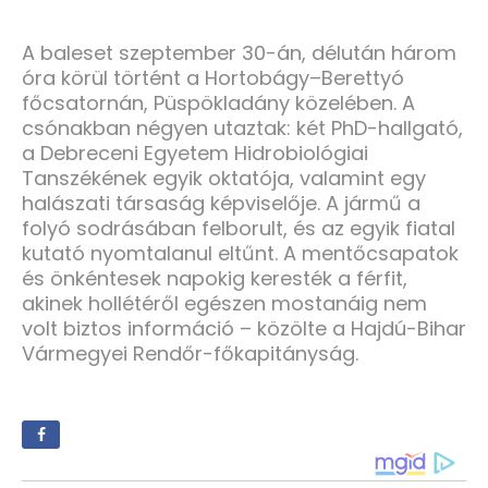
A baleset szeptember 30-án, délután három
óra körül történt a Hortobágy–Berettyó
főcsatornán, Püspökladány közelében. A
csónakban négyen utaztak: két PhD-hallgató,
a Debreceni Egyetem Hidrobiológiai
Tanszékének egyik oktatója, valamint egy
halászati társaság képviselője. A jármű a
folyó sodrásában felborult, és az egyik fiatal
kutató nyomtalanul eltűnt. A mentőcsapatok
és önkéntesek napokig keresték a férfit,
akinek hollétéről egészen mostanáig nem
volt biztos információ – közölte a Hajdú-Bihar
Vármegyei Rendőr-főkapitányság.