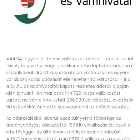
444 041 egyéni és társas vállalkozás adózott a kata szerint
tavaly augusztus végén, amikor életbe léptek az adónem
szabályainak drasztikus, számtalan vállalkozás és egyéni
vállalkozó katás adózását ellehetetlenítő változásai – írja
a 24.hu az adóhivataltól kapott részletes adatok alapján.
Idén január 1-jén már csak 144 729 katás vállalkozást
tartott nyilván a NAV, tehát 266 989 vállalkozást, a katások
60 százalékát érintette kedvezőtlenül az adóváltoztatás.
Az adatközlésből kiderül: ezek túlnyomó többsége az
átalányadózást választotta: 180 610 vállalkozás élt ezzel a
lehetőséggel. Az általános szabályok szerinti adózást
49 572-en választották, míg 36 807 vállalkozás megszűnt