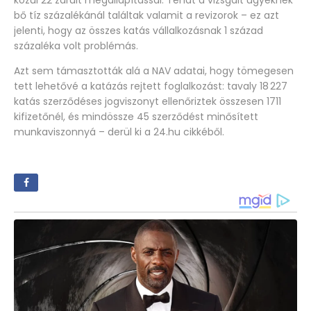
bő tíz százalékánál találtak valamit a revizorok – ez azt
jelenti, hogy az összes katás vállalkozásnak 1 század
százaléka volt problémás.
Azt sem támasztották alá a NAV adatai, hogy tömegesen
tett lehetővé a katázás rejtett foglalkozást: tavaly 18 227
katás szerződéses jogviszonyt ellenőriztek összesen 1711
kifizetőnél, és mindössze 45 szerződést minősített
munkaviszonnyá – derül ki a 24.hu cikkéből.