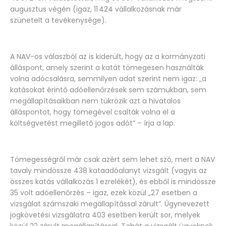
augusztus végén (igaz, 11 424 vállalkozásnak már
szünetelt a tevékenysége).
A NAV-os válaszból az is kiderült, hogy az a kormányzati
álláspont, amely szerint a katát tömegesen használták
volna adócsalásra, semmilyen adat szerint nem igaz: „a
katásokat érintő adóellenőrzések sem számukban, sem
megállapításaikban nem tükrözik azt a hivatalos
álláspontot, hogy tömegével csalták volna el a
költségvetést megillető jogos adót” – írja a lap.
Tömegességről már csak azért sem lehet szó, mert a NAV
tavaly mindössze 438 kataadóalanyt vizsgált (vagyis az
összes katás vállalkozás 1 ezrelékét), és ebből is mindössze
35 volt adóellenőrzés – igaz, ezek közül „27 esetben a
vizsgálat számszaki megállapítással zárult”. Úgynevezett
jogkövetési vizsgálatra 403 esetben került sor, melyek
közül 22 zárult megállapítással. Tehát a vizsgált ügyeknek