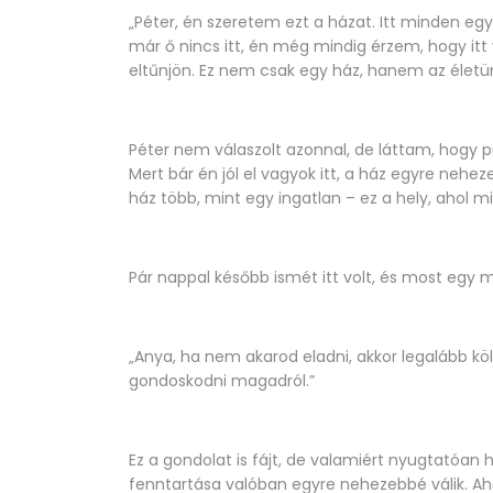
„Péter, én szeretem ezt a házat. Itt minden eg
már ő nincs itt, én még mindig érzem, hogy it
eltűnjön. Ez nem csak egy ház, hanem az életün
Péter nem válaszolt azonnal, de láttam, hogy 
Mert bár én jól el vagyok itt, a ház egyre ne
ház több, mint egy ingatlan – ez a hely, ahol 
Pár nappal később ismét itt volt, és most egy 
„Anya, ha nem akarod eladni, akkor legalább köl
gondoskodni magadról.”
Ez a gondolat is fájt, de valamiért nyugtatóan
fenntartása valóban egyre nehezebbé válik. A