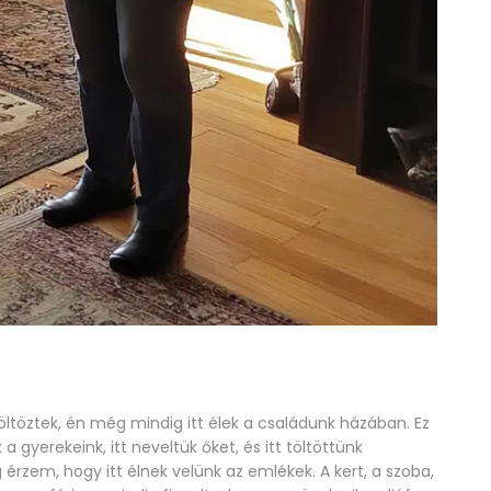
öltöztek, én még mindig itt élek a családunk házában. Ez
 gyerekeink, itt neveltük őket, és itt töltöttünk
rzem, hogy itt élnek velünk az emlékek. A kert, a szoba,