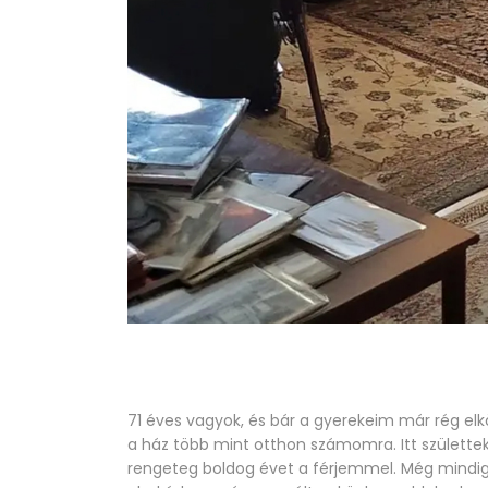
71 éves vagyok, és bár a gyerekeim már rég elk
a ház több mint otthon számomra. Itt születtek a
rengeteg boldog évet a férjemmel. Még mindig é