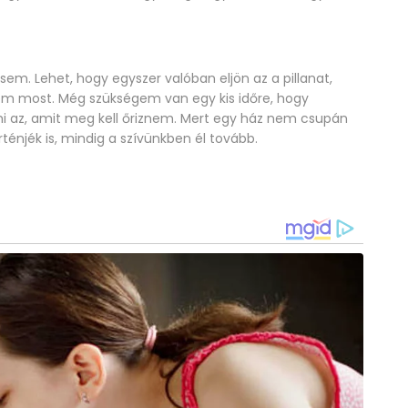
m. Lehet, hogy egyszer valóban eljön az a pillanat,
nem most. Még szükségem van egy kis időre, hogy
i az, amit meg kell őriznem. Mert egy ház nem csupán
rténjék is, mindig a szívünkben él tovább.