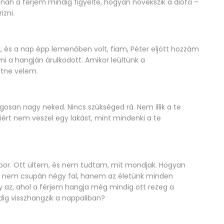
an a férjem mindig figyelte, hogyan növekszik a diófa –
izni.
k, és a nap épp lemenőben volt, fiam, Péter eljött hozzám
mi a hangján árulkodott. Amikor leültünk a
etne velem.
ságosan nagy neked. Nincs szükséged rá. Nem illik a te
ért nem veszel egy lakást, mint mindenki a te
zápor. Ott ültem, és nem tudtam, mit mondjak. Hogyan
 nem csupán négy fal, hanem az életünk minden
y az, ahol a férjem hangja még mindig ott rezeg a
ig visszhangzik a nappaliban?