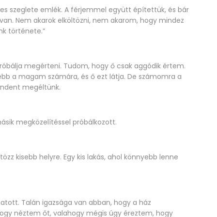
yes szeglete emlék. A férjemmel együtt építettük, és bár
t van. Nem akarok elköltözni, nem akarom, hogy mindez
k története.”
próbálja megérteni. Tudom, hogy ő csak aggódik értem.
hezebb a magam számára, és ő ezt látja. De számomra a
mindent megéltünk.
másik megközelítéssel próbálkozott.
tözz kisebb helyre. Egy kis lakás, ahol könnyebb lenne
 hatott. Talán igazsága van abban, hogy a ház
hogy néztem őt, valahogy mégis úgy éreztem, hogy