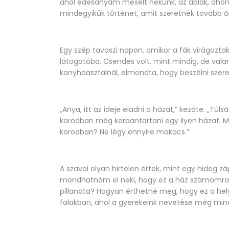
ahol édesanyám mesélt nekünk, az ablak, ahonn
mindegyikük történet, amit szeretnék tovább őr
Egy szép tavaszi napon, amikor a fák virágozta
látogatóba. Csendes volt, mint mindig, de vala
konyhaasztalnál, elmondta, hogy beszélni szer
„Anya, itt az ideje eladni a házat,” kezdte. „Túl
korodban még karbantartani egy ilyen házat. Mi
korodban? Ne légy ennyire makacs.”
A szavai olyan hirtelen értek, mint egy hideg 
mondhatnám el neki, hogy ez a ház számomra
pillanata? Hogyan érthetné meg, hogy ez a hel
falakban, ahol a gyerekeink nevetése még mind