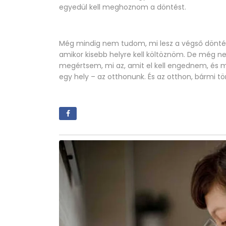
egyedül kell meghoznom a döntést.
Még mindig nem tudom, mi lesz a végső döntése
amikor kisebb helyre kell költöznöm. De még 
megértsem, mi az, amit el kell engednem, és m
egy hely – az otthonunk. És az otthon, bármi tö