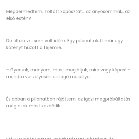
Megdermedtem. Töltött káposztát… az anyósommal… az
első estén?
De tiltakozni sem volt időm. Egy pillanat alatt már egy
kötényt húzott a fejemre.
– Gyerünk, menyem, most meglátjuk, mire vagy képes! –
mondta veszélyesen csillogó mosollyal.
És abban a pillanatban rájöttem: az igazi megpróbáltatás
még csak most kezdődik...