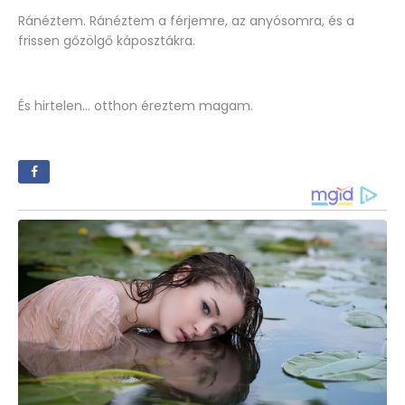
Ránéztem. Ránéztem a férjemre, az anyósomra, és a
frissen gőzölgő káposztákra.
És hirtelen... otthon éreztem magam.