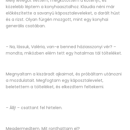
Mély levegőt vettem, megkötöttem a kötényt, és
közelebb léptem a konyhaasztalhoz. Klaudia néni már
előkészítette a savanyú káposztaleveleket, a darált húst
és a rizst. Olyan fürgén mozgott, mint egy konyhai
generális csatában.
– Na, lássuk, Valéria, van-e benned háziasszonyi vér? –
mondta, miközben elém tett egy hatalmas tál tölteléket.
Megnyaltam a kiszáradt ajkaimat, és próbáltam utánozni
a mozdulatait. Megfogtam egy káposztalevelet,
beletettem a tölteléket, és elkezdtem feltekerni.
– Állj! – csattant fel hirtelen.
Megdermedtem. Mit ronthattam el?