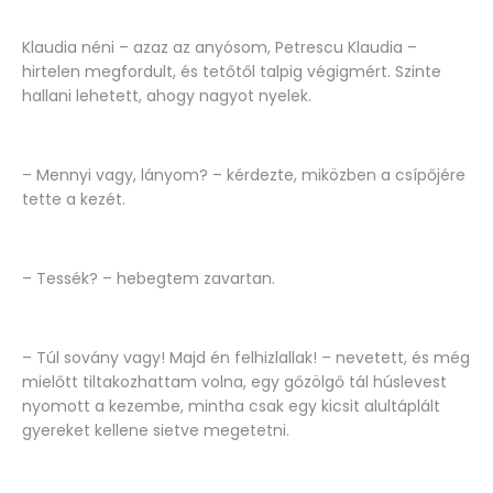
Klaudia néni – azaz az anyósom, Petrescu Klaudia –
hirtelen megfordult, és tetőtől talpig végigmért. Szinte
hallani lehetett, ahogy nagyot nyelek.
– Mennyi vagy, lányom? – kérdezte, miközben a csípőjére
tette a kezét.
– Tessék? – hebegtem zavartan.
– Túl sovány vagy! Majd én felhizlallak! – nevetett, és még
mielőtt tiltakozhattam volna, egy gőzölgő tál húslevest
nyomott a kezembe, mintha csak egy kicsit alultáplált
gyereket kellene sietve megetetni.