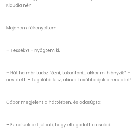
Klaudia néni.
Majdnem félrenyeltem.
– Tessék?! – nyögtem ki.
– Hát ha már tudsz főzni, takarítani... akkor mi hiányzik? –
nevetett. – Legalább lesz, akinek továbbadjuk a receptet!
Gábor megjelent a háttérben, és odasúgta:
– Ez nálunk azt jelenti, hogy elfogadott a család.