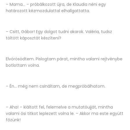
– Mama... – próbálkozott újra, de Klaudia néni egy
határozott kézmozdulattal elhallgattatta.
– Csitt, Gábor! Egy dolgot tudni akarok. Valéria, tudsz
töltött káposztát készíteni?
Elvörösödtem. Pislogtam párat, mintha valami rejtvénybe
botlottam volna.
– Én… még nem csináltam, de megpróbálhatom.
– Aha! – kiáltott fel, felemelve a mutatóujját, mintha
valami ősi titkot leplezett volna le. – Akkor ma este együtt
főzünk!