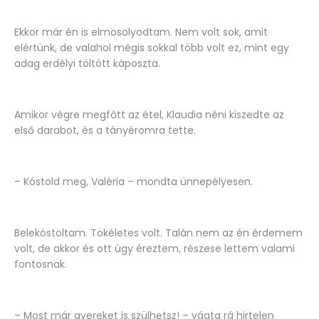
Ekkor már én is elmosolyodtam. Nem volt sok, amit
elértünk, de valahol mégis sokkal több volt ez, mint egy
adag erdélyi töltött káposzta.
Amikor végre megfőtt az étel, Klaudia néni kiszedte az
első darabot, és a tányéromra tette.
– Kóstold meg, Valéria – mondta ünnepélyesen.
Belekóstoltam. Tökéletes volt. Talán nem az én érdemem
volt, de akkor és ott úgy éreztem, részese lettem valami
fontosnak.
– Most már gyereket is szülhetsz! – vágta rá hirtelen