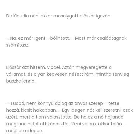
De Klaudia néni ekkor mosolygott először igazán.
– Na, ez már igen! – bólintott. – Most már családtagnak
számítasz.
Először azt hittem, viccel. Aztán megveregette a
vállamat, és olyan kedvesen nézett rám, mintha tényleg
büszke lenne.
– Tudod, nem könnyű dolog az anyós szerep – tette
hozzá, kicsit halkabban. – Egy idegen nőt kell szeretni, csak
azért, mert a fiam választotta. De ha ez a nő hajlandó
megtanulni töltött káposztát főzni velem, akkor talán...
mégsem idegen.