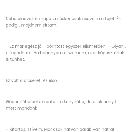
Néha elnevette magát, máskor csak csóválta a fejét. Én
pedig... majdnem sírtam.
– Ez már egész jó – bólintott egyszer elismerően. – Olyan...
elfogadható. Ha behunyom a szemem, akár káposztának
is tűnhet.
Ez volt a dicséret. Az első.
Gábor néha bekukkantott a konyhába, de csak annyit
mert mondani:
– Kitartás, szívem. Már csak hatvan darab van hátra!