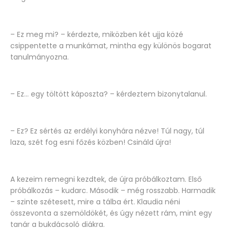
– Ez meg mi? – kérdezte, miközben két ujja közé
csippentette a munkámat, mintha egy különös bogarat
tanulmányozna.
– Ez… egy töltött káposzta? – kérdeztem bizonytalanul.
– Ez? Ez sértés az erdélyi konyhára nézve! Túl nagy, túl
laza, szét fog esni főzés közben! Csináld újra!
A kezeim remegni kezdtek, de újra próbálkoztam. Első
próbálkozás – kudarc. Második – még rosszabb. Harmadik
– szinte szétesett, mire a tálba ért. Klaudia néni
összevonta a szemöldökét, és úgy nézett rám, mint egy
tanár a bukdácsoló diákra.