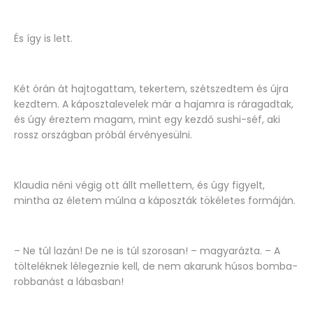
És így is lett.
Két órán át hajtogattam, tekertem, szétszedtem és újra
kezdtem. A káposztalevelek már a hajamra is ráragadtak,
és úgy éreztem magam, mint egy kezdő sushi-séf, aki
rossz országban próbál érvényesülni.
Klaudia néni végig ott állt mellettem, és úgy figyelt,
mintha az életem múlna a káposzták tökéletes formáján.
– Ne túl lazán! De ne is túl szorosan! – magyarázta. – A
tölteléknek lélegeznie kell, de nem akarunk húsos bomba-
robbanást a lábasban!