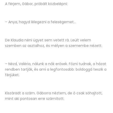
A férjem, Gábor, próbált közbelépni:
– Anya, hagyd lélegezni a feleségemet...
De Klaudia néni ügyet sem vetett rá. Leült velem
szemben az asztalhoz, és mélyen a szemembe nézett.
– Nézd, Valéria, nálunk a nők erősek. Főzni tudnak, a házat
rendben tartják, és ami a legfontosabb: boldoggá teszik a
férjüket.
Kiszáradt a szám. Gáborra néztem, de ő csak sóhajtott,
mint aki pontosan erre számított.