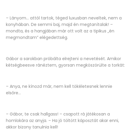
– Lányom… attól tartok, téged luxusban neveltek, nem a
konyhában. De semmi baj, majd én megtanítalak! –
mondta, és a hangjában már ott volt az a tipikus „én
megmondtam” elégedettség.
Gábor a sarokban próbálta elrejteni a nevetését. Amikor
kétségbeesve ránéztem, gyorsan megköszörülte a torkát:
– Anya, ne kínozd már, nem kell tökéletesnek lennie
elsőre...
– Gábor, te csak hallgass! – csapott rá játékosan a
homlokára az anyja. – Ha jó töltött káposztát akar enni,
akkor bizony tanulnia kell!