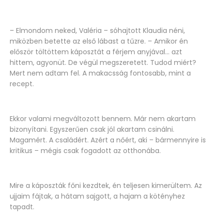
– Elmondom neked, Valéria – sóhajtott Klaudia néni,
miközben betette az első lábast a tűzre. – Amikor én
először töltöttem káposztát a férjem anyjával… azt
hittem, agyonüt. De végül megszeretett. Tudod miért?
Mert nem adtam fel. A makacsság fontosabb, mint a
recept.
Ekkor valami megváltozott bennem. Már nem akartam
bizonyítani. Egyszerűen csak jól akartam csinálni.
Magamért. A családért. Azért a nőért, aki – bármennyire is
kritikus – mégis csak fogadott az otthonába.
Mire a káposzták főni kezdtek, én teljesen kimerültem. Az
ujjaim fájtak, a hátam sajgott, a hajam a kötényhez
tapadt.