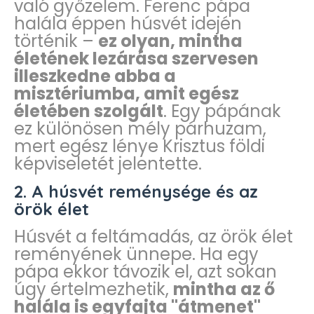
való győzelem. Ferenc pápa
halála éppen húsvét idején
történik –
ez olyan, mintha
életének lezárása szervesen
illeszkedne abba a
misztériumba, amit egész
életében szolgált
. Egy pápának
ez különösen mély párhuzam,
mert egész lénye Krisztus földi
képviseletét jelentette.
2.
A húsvét reménysége és az
örök élet
Húsvét a feltámadás, az örök élet
reményének ünnepe. Ha egy
pápa ekkor távozik el, azt sokan
úgy értelmezhetik,
mintha az ő
halála is egyfajta "átmenet"