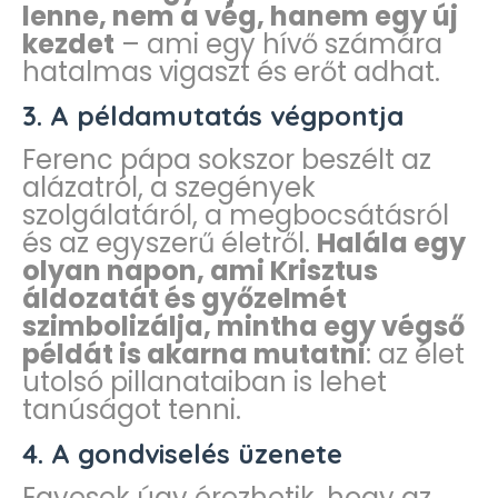
lenne, nem a vég, hanem egy új
kezdet
– ami egy hívő számára
hatalmas vigaszt és erőt adhat.
3.
A példamutatás végpontja
Ferenc pápa sokszor beszélt az
alázatról, a szegények
szolgálatáról, a megbocsátásról
és az egyszerű életről.
Halála egy
olyan napon, ami Krisztus
áldozatát és győzelmét
szimbolizálja, mintha egy végső
példát is akarna mutatni
: az élet
utolsó pillanataiban is lehet
tanúságot tenni.
4.
A gondviselés üzenete
Egyesek úgy érezhetik, hogy az