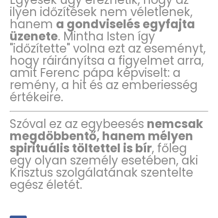
ilyen időzítések nem véletlenek,
hanem
a gondviselés egyfajta
üzenete
. Mintha Isten így
"időzítette" volna ezt az eseményt,
hogy ráirányítsa a figyelmet arra,
amit Ferenc pápa képviselt: a
remény, a hit és az emberiesség
értékeire.
Szóval ez az egybeesés
nemcsak
megdöbbentő, hanem mélyen
spirituális töltettel is bír
, főleg
egy olyan személy esetében, aki
Krisztus szolgálatának szentelte
egész életét.