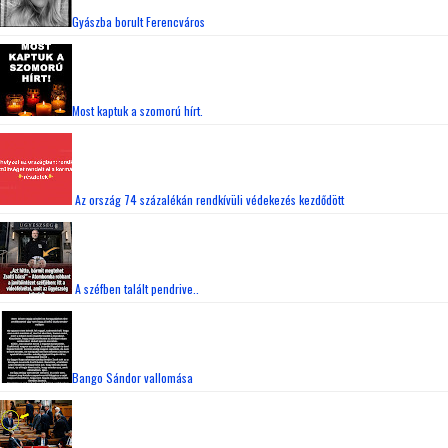
idő várni!
2:12
Áramszünetre figyelmeztet az MVM
8:12
A szemtanúk szerint az autó szinte fékezés
nélkül hajtott a vízbe, és másodpercek alatt
eltűnt a felszín alatt.
8:22
6 megyére lecsapnak a zivatarok: viharos szél
és jégeső is érkezhet
1:47
Ekkor érkezik az eső és a hidegfront!Mutatjuk:
12:03
Szandi megmutatta csodaszép unokáját