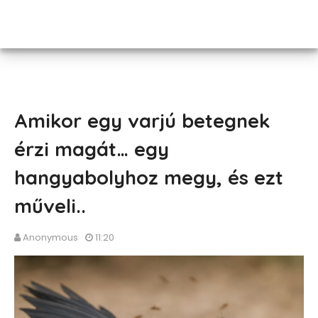
Amikor egy varjú betegnek
érzi magát… egy
hangyabolyhoz megy, és ezt
műveli..
Anonymous
11:20