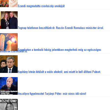
LEHET, HOGY EZEK A BEJEGYZÉSEK IS TETSZENI FOGNAK
Schmidt Mária megnevezte, hogy ki a Fidesz
bukásának igazi felelőse
6:53
Megérkezett az eső
8:22
Veszélyre figyelmeztet Tarjányi Péter: már nincs