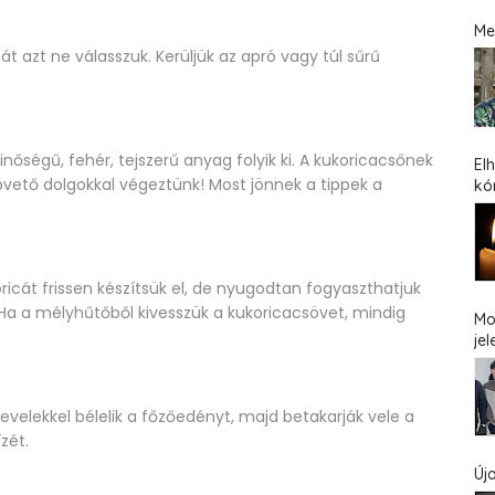
Me
t azt ne válasszuk. Kerüljük az apró vagy túl sűrű
őségű, fehér, tejszerű anyag folyik ki. A kukoricacsőnek
El
apvető dolgokkal végeztünk! Most jönnek a tippek a
kó
oricát frissen készítsük el, de nyugodtan fogyaszthatjuk
 Ha a mélyhűtőből kivesszük a kukoricacsövet, mindig
Mo
jel
levelekkel bélelik a főzőedényt, majd betakarják vele a
zét.
Új