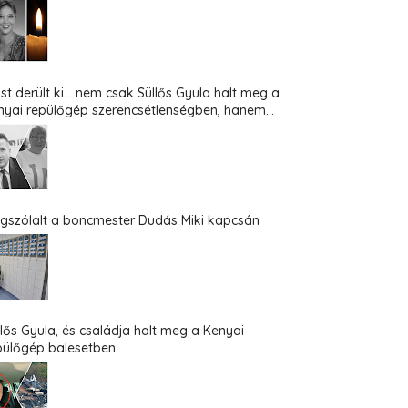
st derült ki... nem csak Süllős Gyula halt meg a
nyai repülőgép szerencsétlenségben, hanem...
gszólalt a boncmester Dudás Miki kapcsán
llős Gyula, és családja halt meg a Kenyai
pülőgép balesetben