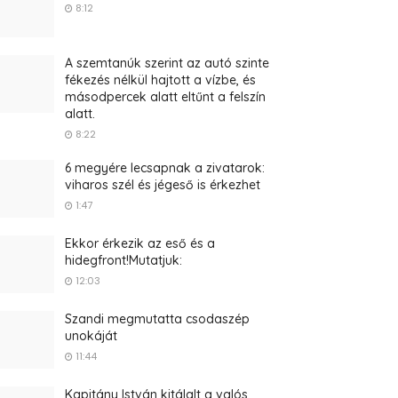
8:12
A szemtanúk szerint az autó szinte
fékezés nélkül hajtott a vízbe, és
másodpercek alatt eltűnt a felszín
alatt.
8:22
6 megyére lecsapnak a zivatarok:
viharos szél és jégeső is érkezhet
1:47
Ekkor érkezik az eső és a
hidegfront!Mutatjuk:
12:03
Szandi megmutatta csodaszép
unokáját
11:44
Kapitány István kitálalt a valós