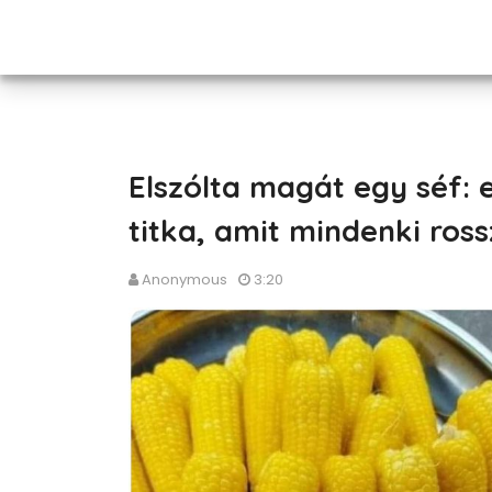
Elszólta magát egy séf: e
titka, amit mindenki rossz
Anonymous
3:20