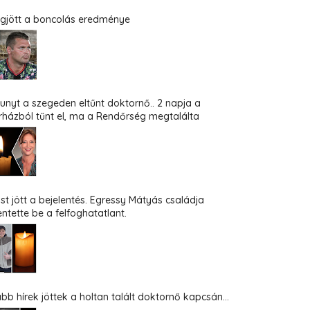
gjött a boncolás eredménye
hunyt a szegeden eltűnt doktornő.. 2 napja a
rházból tűnt el, ma a Rendőrség megtalálta
st jött a bejelentés. Egressy Mátyás családja
entette be a felfoghatatlant.
abb hírek jöttek a holtan talált doktornő kapcsán...