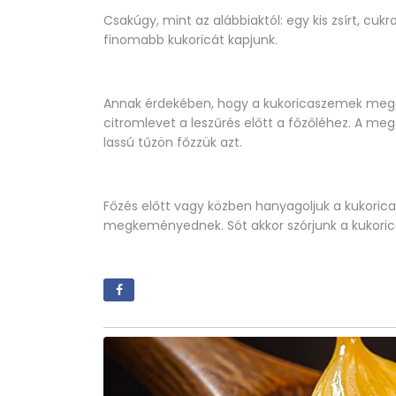
Csakúgy, mint az alábbiaktól: egy kis zsírt, cuk
finomabb kukoricát kapjunk.
Annak érdekében, hogy a kukoricaszemek megő
citromlevet a leszűrés előtt a főzőléhez. A megt
lassú tűzön főzzük azt.
Főzés előtt vagy közben hanyagoljuk a kukoric
megkeményednek. Sót akkor szórjunk a kukoric