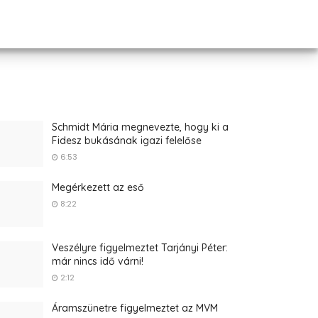
Schmidt Mária megnevezte, hogy ki a
Fidesz bukásának igazi felelőse
6:53
Megérkezett az eső
8:22
Veszélyre figyelmeztet Tarjányi Péter:
már nincs idő várni!
2:12
Áramszünetre figyelmeztet az MVM