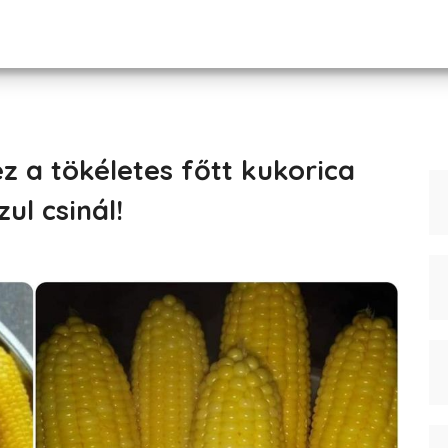
z a tökéletes főtt kukorica
ul csinál!