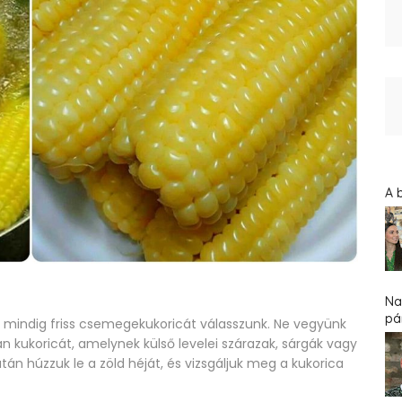
A 
Na
pár
a: mindig friss csemegekukoricát válasszunk. Ne vegyünk
n kukoricát, amelynek külső levelei szárazak, sárgák vagy
után húzzuk le a zöld héját, és vizsgáljuk meg a kukorica