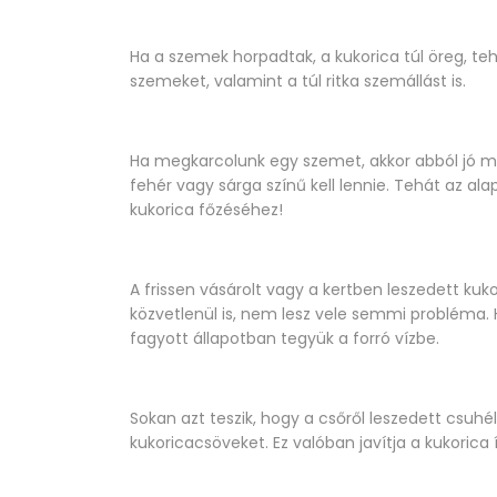
Ha a szemek horpadtak, a kukorica túl öreg, tehá
szemeket, valamint a túl ritka szemállást is.
Ha megkarcolunk egy szemet, akkor abból jó min
fehér vagy sárga színű kell lennie. Tehát az al
kukorica főzéséhez!
A frissen vásárolt vagy a kertben leszedett kuk
közvetlenül is, nem lesz vele semmi probléma.
fagyott állapotban tegyük a forró vízbe.
Sokan azt teszik, hogy a csőről leszedett csuhé
kukoricacsöveket. Ez valóban javítja a kukorica í