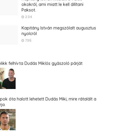
okokról, ami miatt le kell állítani
Paksot.
2:34
Kapitány István megszólalt augusztus
nyolcról
7:55
blikk felhívta Dudás Miklós gyászoló párját
pok óta halott lehetett Dudás Miki, mire rátalált a
ja.