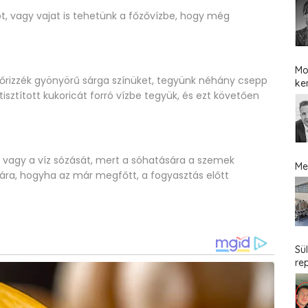
rot, vagy vajat is tehetünk a főzővízbe, hogy még
Mo
rizzék gyönyörű sárga színüket, tegyünk néhány csepp
ke
isztított kukoricát forró vízbe tegyük, és ezt követően
a vagy a víz sózását, mert a sóhatására a szemek
Me
ára, hogyha az már megfőtt, a fogyasztás előtt
Sü
re