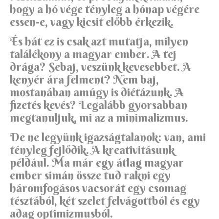
hogy a hó vége tényleg a hónap végére
essen-e, vagy kicsit előbb érkezik.
És hát ez is csak azt mutatja, milyen
találékony a magyar ember. A tej
drága? Sebaj, veszünk kevesebbet. A
kenyér ára felment? Nem baj,
mostanában amúgy is diétázunk. A
fizetés kevés? Legalább gyorsabban
megtanuljuk, mi az a minimalizmus.
De ne legyünk igazságtalanok: van, ami
tényleg fejlődik. A kreativitásunk
például. Ma már egy átlag magyar
ember simán össze tud rakni egy
háromfogásos vacsorát egy csomag
tésztából, két szelet felvágottból és egy
adag optimizmusból.