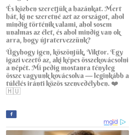
És közben szeretjük a hazánkat. Mert
hát, ki ne szeretné azt az országot, ahol
mindig történik valami, ahol sosem
unalmas az élet, és ahol mindig van ok
arra, hogy újratervezzünk?
Úgyhogy igen, köszönjük, Viktor. Egy
igazi vezető az, aki képes összekovácsolni
a népét. Mi pedig mostanra tényleg
össze vagyunk kovácsolva — leginkább a
túlélés iránti közös szenvedélyben. ❤️
🇭🇺