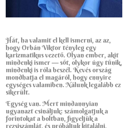
Hát, ha valamit el kell ismerni, az az,
hogy Orbán Viktor tényleg egy
karizmatikus vezető. Olyan ember, akit
mindenki ismer — sőt, olykor úgy tűnik,
mindenki is róla beszél. Kevés ország
mondhatja el magáról, hogy ennyire
egységes valamiben. Nálunk legalább ez
sikerült.
Egység van. Mert mindannyian
ugyanazt csináljuk: számolgatjuk a
forintokat a boltban, figyeljük a
rezsiszámlát, és próbáljuk kitalálni,