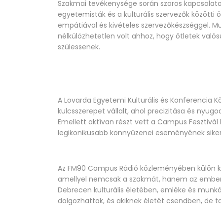
Szakmai tevékenysége során szoros kapcsolatot
egyetemisták és a kulturális szervezők közötti
empátiával és kivételes szervezőkészséggel. Mu
nélkülözhetetlen volt ahhoz, hogy ötletek való
szülessenek.
A Lovarda Egyetemi Kulturális és Konferenci
kulcsszerepet vállalt, ahol precizitása és nyugo
Emellett aktívan részt vett a Campus Fesztivá
legikonikusabb könnyűzenei eseményének siker
Az FM90 Campus Rádió közleményében külön kie
amellyel nemcsak a szakmát, hanem az emberek
Debrecen kulturális életében, emléke és munk
dolgozhattak, és akiknek életét csendben, de t