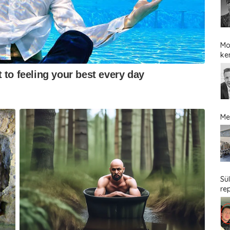
Mo
ke
Me
Sü
re