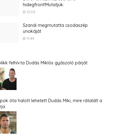
hidegfront!Mutatjuk:
12:03
Szandi megmutatta csodaszép
unokáját
11:44
blikk felhívta Dudás Miklós gyászoló párját
pok óta halott lehetett Dudás Miki, mire rátalált a
ja.