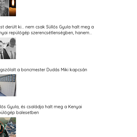
st derült ki... nem csak Süllős Gyula halt meg a
nyai repülőgép szerencsétlenségben, hanem...
gszólalt a boncmester Dudás Miki kapcsán
llős Gyula, és családja halt meg a Kenyai
pülőgép balesetben