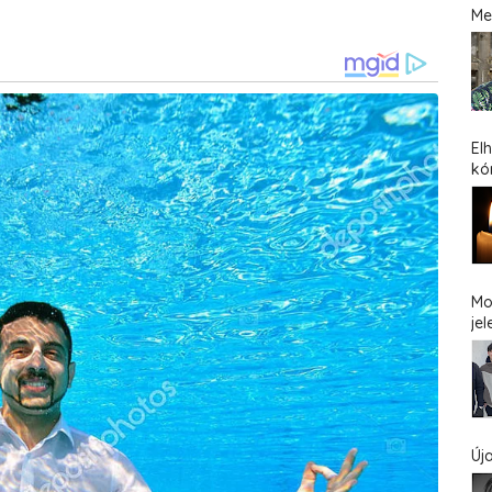
Me
El
kó
Mo
jel
Új