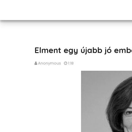
Elment egy újabb jó embe
Anonymous
1:18