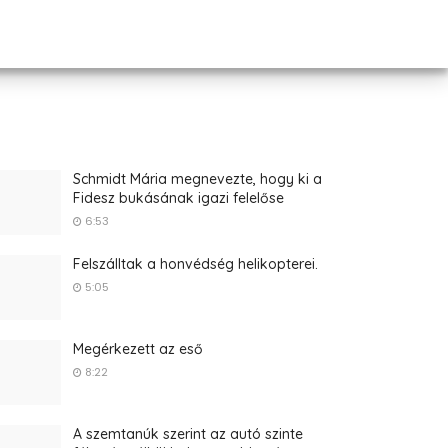
Schmidt Mária megnevezte, hogy ki a
Fidesz bukásának igazi felelőse
6:53
Felszálltak a honvédség helikopterei.
5:05
Megérkezett az eső
8:22
A szemtanúk szerint az autó szinte