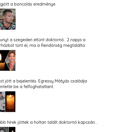
gjött a boncolás eredménye
hunyt a szegeden eltűnt doktornő.. 2 napja a
rházból tűnt el, ma a Rendőrség megtalálta
st jött a bejelentés. Egressy Mátyás családja
entette be a felfoghatatlant.
abb hírek jöttek a holtan talált doktornő kapcsán...