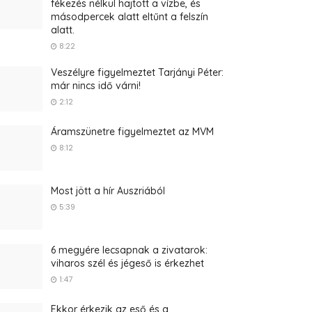
fékezés nélkül hajtott a vízbe, és
másodpercek alatt eltűnt a felszín
alatt.
8:22
Veszélyre figyelmeztet Tarjányi Péter:
már nincs idő várni!
2:12
Áramszünetre figyelmeztet az MVM
8:12
Most jött a hír Auszriából
5:39
6 megyére lecsapnak a zivatarok:
viharos szél és jégeső is érkezhet
1:47
Ekkor érkezik az eső és a