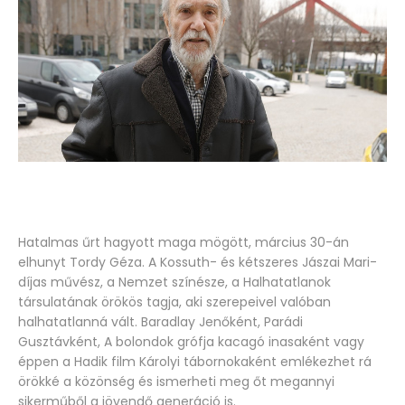
Hatalmas űrt hagyott maga mögött, március 30-án
elhunyt Tordy Géza. A Kossuth- és kétszeres Jászai Mari-
díjas művész, a Nemzet színésze, a Halhatatlanok
társulatának örökös tagja, aki szerepeivel valóban
halhatatlanná vált. Baradlay Jenőként, Parádi
Gusztávként, A bolondok grófja kacagó inasaként vagy
éppen a Hadik film Károlyi tábornokaként emlékezhet rá
örökké a közönség és ismerheti meg őt megannyi
sikerműből a jövendő generáció is.