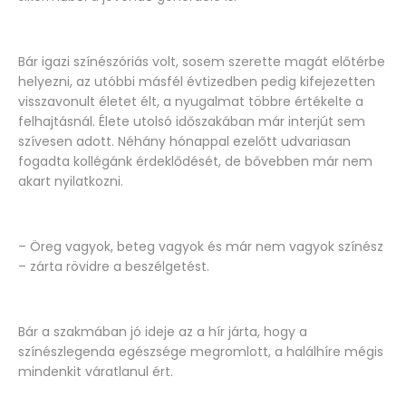
Bár igazi színészóriás volt, sosem szerette magát előtérbe
helyezni, az utóbbi másfél évtizedben pedig kifejezetten
visszavonult életet élt, a nyugalmat többre értékelte a
felhajtásnál. Élete utolsó időszakában már interjút sem
szívesen adott. Néhány hónappal ezelőtt udvariasan
fogadta kollégánk érdeklődését, de bővebben már nem
akart nyilatkozni.
– Öreg vagyok, beteg vagyok és már nem vagyok színész
– zárta rövidre a beszélgetést.
Bár a szakmában jó ideje az a hír járta, hogy a
színészlegenda egészsége megromlott, a halálhíre mégis
mindenkit váratlanul ért.