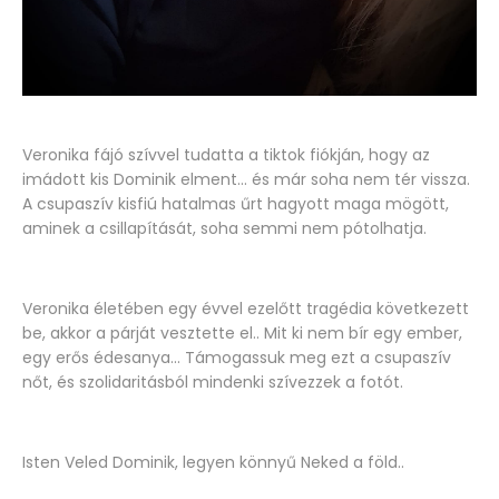
Veronika fájó szívvel tudatta a tiktok fiókján, hogy az
imádott kis Dominik elment... és már soha nem tér vissza.
A csupaszív kisfiú hatalmas űrt hagyott maga mögött,
aminek a csillapítását, soha semmi nem pótolhatja.
Veronika életében egy évvel ezelőtt tragédia következett
be, akkor a párját vesztette el.. Mit ki nem bír egy ember,
egy erős édesanya... Támogassuk meg ezt a csupaszív
nőt, és szolidaritásból mindenki szívezzek a fotót.
Isten Veled Dominik, legyen könnyű Neked a föld..