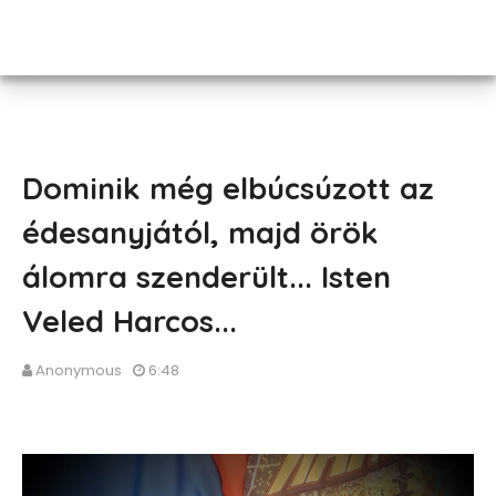
Dominik még elbúcsúzott az
édesanyjától, majd örök
álomra szenderült... Isten
Veled Harcos...
Anonymous
6:48