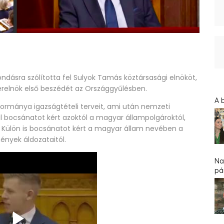
dásra szólította fel Sulyok Tamás köztársasági elnököt,
erelnök első beszédét az Országgyűlésben.
A 
kormánya igazságtételi terveit, ami után nemzeti
l bocsánatot kért azoktól a magyar állampolgároktól,
 Külön is bocsánatot kért a magyar állam nevében a
nyek áldozataitól.
Na
pár