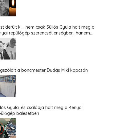
st derült ki... nem csak Süllős Gyula halt meg a
nyai repülőgép szerencsétlenségben, hanem...
gszólalt a boncmester Dudás Miki kapcsán
llős Gyula, és családja halt meg a Kenyai
pülőgép balesetben