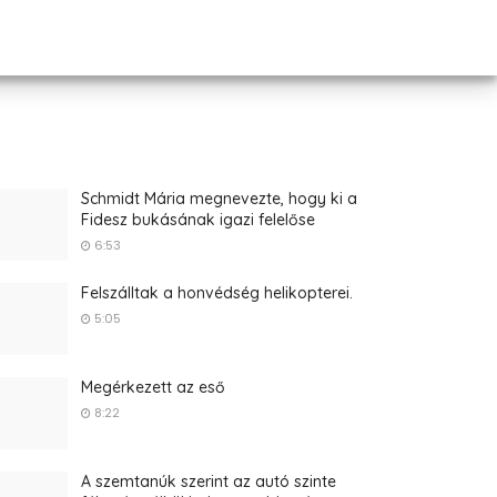
Schmidt Mária megnevezte, hogy ki a
Fidesz bukásának igazi felelőse
6:53
Felszálltak a honvédség helikopterei.
5:05
Megérkezett az eső
8:22
A szemtanúk szerint az autó szinte