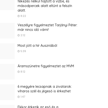
fékezés nélkül hajtott a vízbe, és
másodpercek alatt eltűnt a felszín
alatt.
8:22
Veszélyre figyelmeztet Tarjányi Péter:
már nincs idő várni!
2:12
Most jött a hír Auszriából
5:39
Áramszünetre figyelmeztet az MVM
8:12
6 megyére lecsapnak a zivatarok:
viharos szél és jégeső is érkezhet
1:47
Ekkor érkezik az eső és a