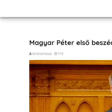
Magyar Péter első beszé
Anonymous
7:13