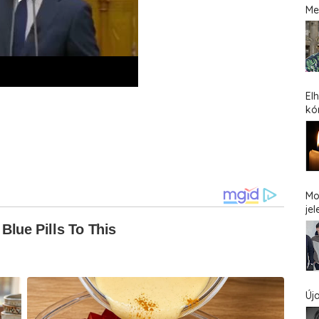
Me
El
kó
Mo
jel
Új