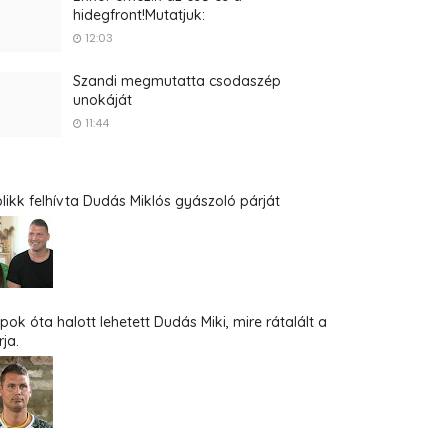
hidegfront!Mutatjuk:
12:03
Szandi megmutatta csodaszép
unokáját
11:44
blikk felhívta Dudás Miklós gyászoló párját
pok óta halott lehetett Dudás Miki, mire rátalált a
ja.