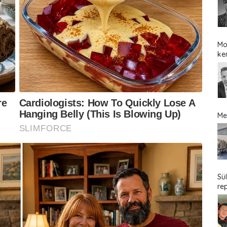
Mo
ke
Me
Sü
re