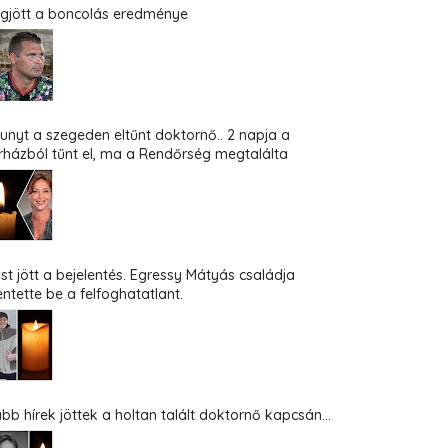
gjött a boncolás eredménye
hunyt a szegeden eltűnt doktornő.. 2 napja a
rházból tűnt el, ma a Rendőrség megtalálta
st jött a bejelentés. Egressy Mátyás családja
entette be a felfoghatatlant.
abb hírek jöttek a holtan talált doktornő kapcsán...