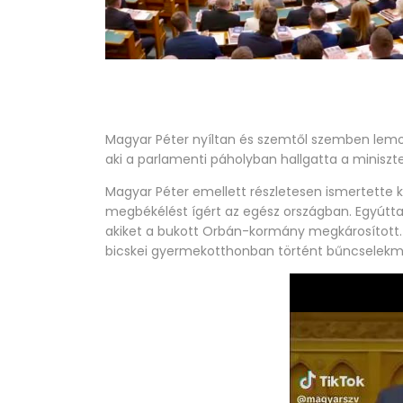
Magyar Péter nyíltan és szemtől szemben lemon
aki a parlamenti páholyban hallgatta a miniszt
Magyar Péter emellett részletesen ismertette 
megbékélést ígért az egész országban. Egyútta
akiket a bukott Orbán-kormány megkárosított.
bicskei gyermekotthonban történt bűncselekmé